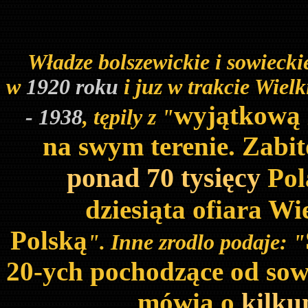
Władze bolszewickie i sowiecki
w
1920 roku
i juz w trakcie Wiel
wyjątkową z
- 1938
, tępily z "
na swym terenie. Zabit
ponad 70 tysięcy
Pol
dziesiąta ofiara Wi
Polską
". Inne zrodlo podaje: "
20-ych pochodzące od sowi
mówią o
kilku