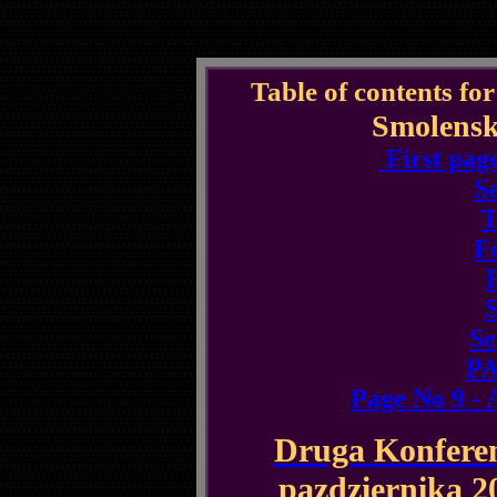
Table of contents for
Smolens
First pag
S
T
F
F
S
Se
P
Page No 9 - 
Druga Konferen
pazdziernika 2