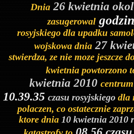
26 kwietnia oko
Dnia
godzin
zasugerowal
rosyjskiego dla upadku samol
27 kwie
wojskowa dnia
stwierdza, ze nie moze jeszcze 
kwietnia powtorzono 
kwietnia 2010
centrum 
10.39.35
czasu rosyjskiego
dla
polaczen, co ostatecznie zap
ktore dnia
10 kwietnia 2010 
08.56 czasu
katastrofy to