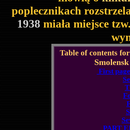
poplecznikach rozstrzel
1938
miała miejsce tzw
wyn
Table of contents for
Smolens
First page
Se
T
Fo
F
S
Se
PART EI