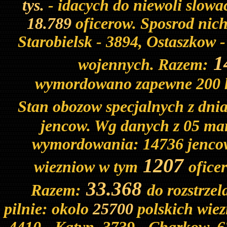
tys.
- idacych do niewoli slowa
18.789
oficerow. Sposrod nich
Starobielsk - 3894, Ostaszkow 
1
wojennych. Razem:
wymordowano zapewne 200 
Stan obozow specjalnych z dni
jencow. Wg danych z 05 mar
wymordowania: 14736 jencow, 
1207
wiezniow w tym
ofice
33.368
Razem:
do rozstrzel
pilnie: okolo
25700
polskich wiez