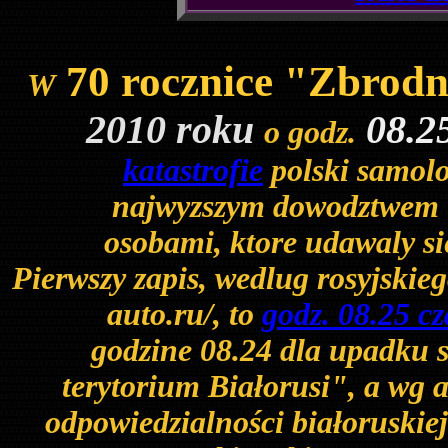
70 rocznice "Zbrodn
W
2010 roku
08.25
o godz.
katastrofie
polski samolo
najwyzszym dowodztwem W
osobami, ktore udawaly sie
P
ierwszy zapis, wedlug rosyjski
auto.ru/, to
godz. 08.25 c
godzine 08.24 dla upadku 
terytorium Białorusi", a wg 
odpowiedzialności białoruskiej