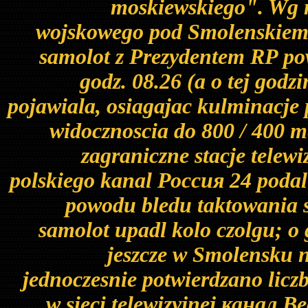
moskiewskiego". Wg m
wojskowego pod Smolenskiem j
samolot z Prezydentem RP powi
godz. 08.26 (a o tej godz
pojawiala, osiagajac kulminacje 
widocznoscia do 800 / 400 m
zagraniczne stacje telewi
polskiego kanal Россия 24 podal j
powodu bledu taktowania 
samolot upadl kolo czolgu; o 
jeszcze w Smolensku n
jednoczesnie potwierdzano liczb
w sieci telewizyjnej канал В