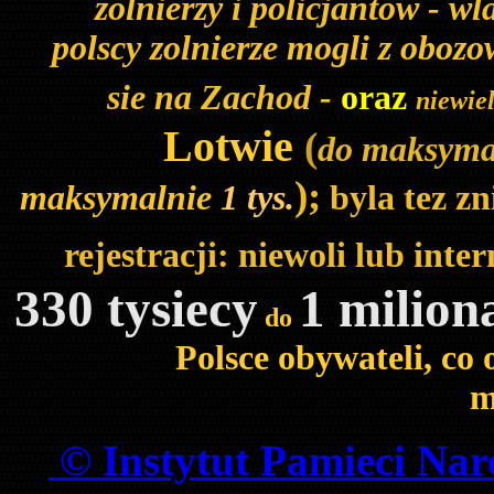
zolnierzy i policjantow - wl
polscy zolnierze mogli z oboz
sie na Zachod -
oraz
niewie
Lotwie
(
do maksyma
);
maksymalnie
1 tys.
byla tez zn
rejestracji: niewoli lub inte
330 tysiecy
1 milion
do
Polsce obywateli, co
m
© Instytut Pamieci Nar