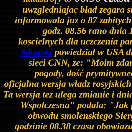
uwzgledniajac blad zegara s
informowala juz o 87 zabitych!
godz. 08.56 rano dnia
koscielnych dla uczczenia pam
Sikorski
powiedzial w USA dn
sieci CNN, ze: "Moim zdan
pogody, dość prymitywneg
oficjalna wersja wladz rosyjskic
Ta wersja tez ulega zmianie i d
Wspolczesna" podala: "Jak 
obwodu smolenskiego Sierg
godzinie 08.38 czasu obowiaz