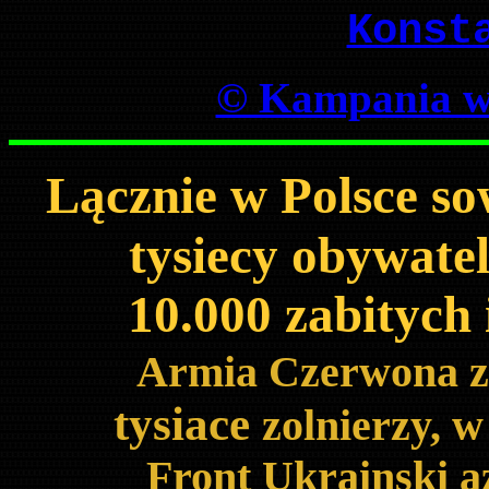
Konst
© Kampania w
Lącznie w Polsce sow
tysiecy obywatel
10.000 zabitych
Armia Czerwona za
tysiace
zolnierzy, w
Front Ukrainski a