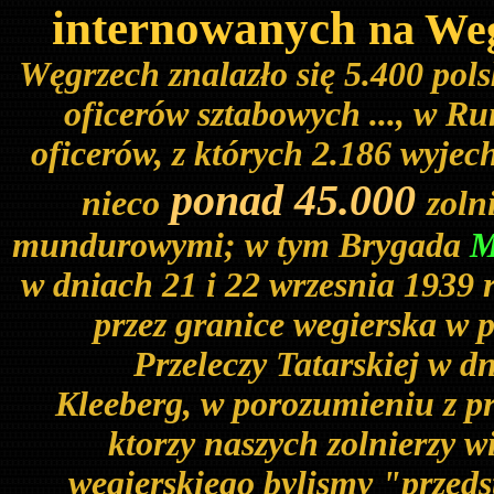
internowanych
na We
Węgrzech znalazło się 5.400 pols
oficerów sztabowych ..., w Ru
oficerów, z których 2.186 wyjec
ponad 45.000
nieco
zoln
mundurowymi; w tym Brygada
M
w dniach 21 i 22 wrzesnia 1939 
przez granice wegierska w 
Przeleczy Tatarskiej w d
Kleeberg, w porozumieniu z p
ktorzy naszych zolnierzy w
wegierskiego bylismy "przed