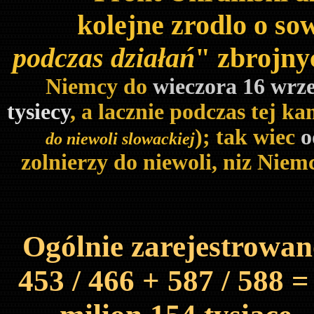
kolejne zrodlo o so
podczas działań
" zbrojny
Niemcy do
wieczora 16 wrz
tysiecy
, a lacznie podczas tej k
); tak wiec
o
do niewoli slowackiej
zolnierzy do niewoli, niz Nie
Ogólnie zarejestrowa
453 / 466 + 587 / 588 =