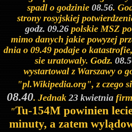
spadl o godzinie
08.56
. Go
strony rosyjskiej potwierdzen
godz. 09.26
polskie MSZ pod
mimo danych jakie powyzej prz
dnia o 09.49 podaje o katastrofie,
sie uratowaly
. G
odz.
08.
wystartowal z Warszawy o g
"pl.Wikipedia.org", z czego s
08.40
.
Jednak
23 kwietnia
fir
Tu-154M powinien leci
"
minuty, a zatem wylądo