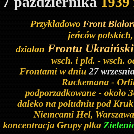
7 października
1939
Przykladowo
Front Białor
jeńców polskich,
Frontu Ukraińsk
dzialan
wsch. i pld. - wsch.
Frontami w dniu
27 wrzesni
Ruckemana - Orlik
podporzadkowane - okolo 30
daleko na poludniu pod Kruk
Niemcami Hel, Warszawa 
koncentracja Grupy plka
Zieleni