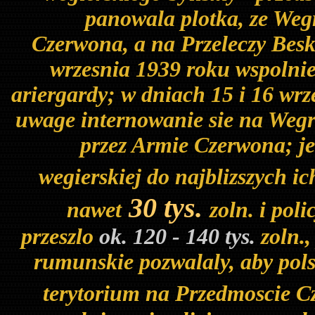
panowala plotka, ze Weg
Czerwona, a na Przeleczy Besk
wrzesnia 1939 roku wspolnie
ariergardy; w dniach 15 i 16 wrz
uwage internowanie sie na Wegr
przez Armie Czerwona; je
wegierskiej do najblizszych ic
30 tys.
nawet
zoln. i pol
przeszlo
ok. 120 - 140 tys.
zoln.
rumunskie pozwalaly, aby polsk
terytorium na Przedmoscie C