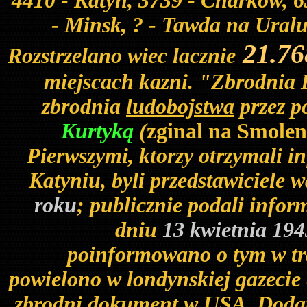
4410 - Katyn, 3739 - Charkow, 63
- Minsk, ? - Tawda na Ural
21.7
Rozstrzelano wiec lacznie
miejscach kazni. "Zbrodnia 
zbrodnia
ludobojstwa
przez p
Kurtyką
(
zginal na Smolen
Pierwszymi, ktorzy otrzymali i
Katyniu, byli przedstawiciele
roku
; publicznie podali info
dniu
13 kwietnia 19
poinformowano o tym w tr
powielono w londynskiej gazecie
zbrodni dokument w USA. Dodat