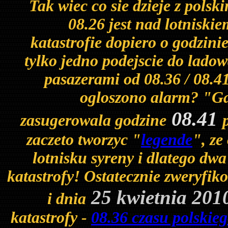
Tak wiec co sie dzieje z pols
08.26 jest nad lotnisk
katastrofie dopiero o godzini
tylko jedno podejscie do ladow
pasazerami od 08.36 / 08.4
ogloszono alarm? "G
08.41
zasugerowala godzine
zaczeto tworzyc "
legende
", ze
lotnisku syreny i dlatego dwa 
katastrofy!
Ostatecznie zweryfik
25 kwietnia 201
i dnia
katastrofy -
08.36 czasu polskie