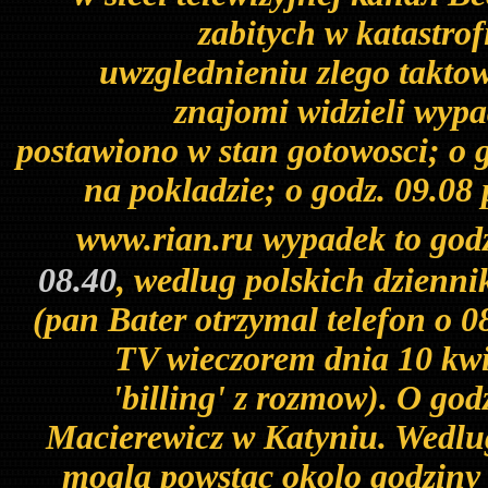
zabitych w katastrofi
uwzglednieniu zlego takto
znajomi widzieli wypa
postawiono w stan gotowosci; o g
na pokladzie; o godz. 09.08
www.rian.ru wypadek to god
08.40
, wedlug polskich dzienni
(pan Bater otrzymal telefon o 
TV wieczorem dnia 10 kwi
'billing' z rozmow). O go
Macierewicz w Katyniu. Wedlug 
mogla powstac okolo godziny 