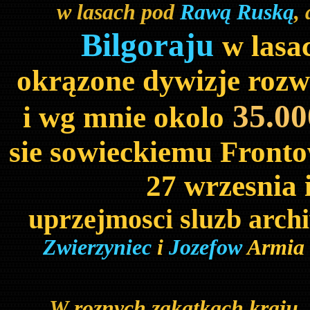
w lasach pod
Rawą Ruską
,
Bilgoraju
w lasa
okrązone dywizje rozw
35.00
i wg mnie okolo
sie sowieckiemu Front
27 wrzesnia 
uprzejmosci sluzb arch
Zwierzyniec
i
Jozefow
Armia 
W
roznych zakątkach kraju, 