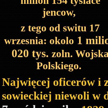
milion 154 tysiace
jencow,
z tego od switu 17
1 mili
wrzesnia: okolo
020 tys.
zoln. Wojsk
Polskiego.
Najwięcej oficerów i 
sowieckiej niewoli w 