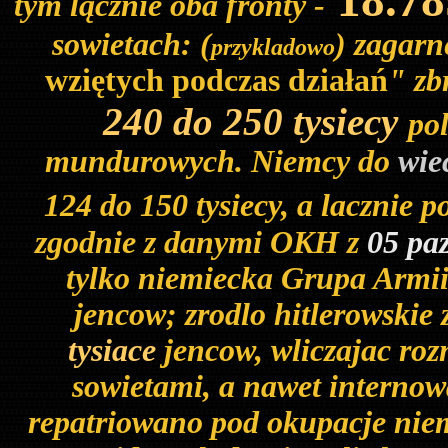
18.7
tym lącznie oba fronty -
sowietach: (
) zagarn
przykladowo
wziętych podczas działań
" zb
240 do 250 tysiecy
pol
mundurowych. Niemcy do
wie
124 do 150 tysiecy, a lacznie 
zgodnie z danymi OKH z
05 paz
tylko niemiecka Grupa Armii
jencow; zrodlo hitlerowskie
tysiace
jencow, wliczajac ro
sowietami, a nawet internow
repatriowano pod okupacje nie